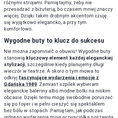
różnymi strojami. Pamiętajmy, żeby nie
przesadzać z biżuterią, bo czasem mniej znaczy
więcej. Dzięki takim drobnym akcentom czuję
się wyjątkowo elegancko, a przy tym
komfortowo.
Wygodne buty to klucz do sukcesu
Nie można zapomnieć o obuwiu! Wygodne buty
stanowią
kluczowy element każdej eleganckiej
stylizacji
, szczególnie kiedy planujemy długi
wieczór w teatrze. A skoro o tym mowa to
odkryj
fascynujące wydarzenia i emocje z
Gdańska 1989
. Zamiast szpilek wybieram
eleganckie baleriny albo modne botki na niskim
obcasie. Dzięki temu mogę swobodnie poruszać
się po foyer i w pełni cieszyć się spektaklem
bez bólu w stopach. Pamiętam, jak podczas
jednego wydarzenia moja przyjaciółka postawiła