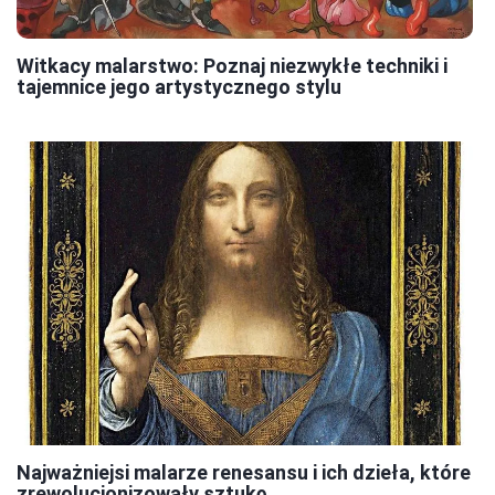
Witkacy malarstwo: Poznaj niezwykłe techniki i
tajemnice jego artystycznego stylu
Najważniejsi malarze renesansu i ich dzieła, które
zrewolucjonizowały sztukę