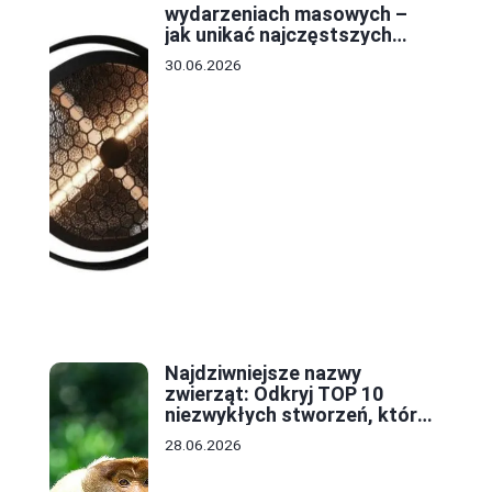
wydarzeniach masowych –
jak unikać najczęstszych
błędów w projekcie?
30.06.2026
Najdziwniejsze nazwy
zwierząt: Odkryj TOP 10
niezwykłych stworzeń, które
zaskoczą każdego
28.06.2026