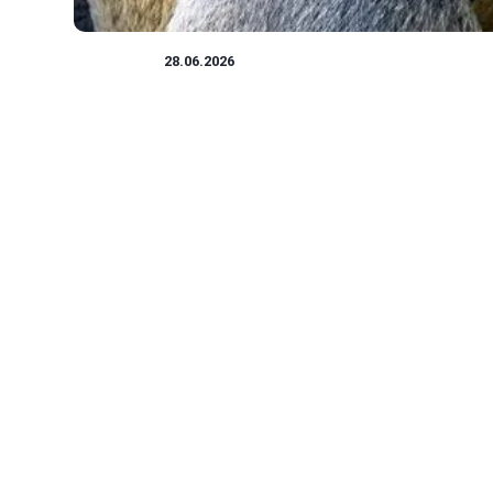
HISTORIA
28.06.2026
Najdziwniejsze nazwy zwierząt: Odkryj TOP 10
niezwykłych stworzeń, które zaskoczą
każdego
Świat zwierząt pełen jest niezwykłości, a ich nazwy potrafią
zaskoczyć nawet najbardziej doświadczon...
Mikołaj Lewandowski