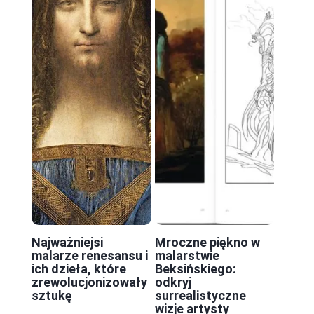
Najważniejsi
Mroczne piękno w
malarze renesansu i
malarstwie
ich dzieła, które
Beksińskiego:
zrewolucjonizowały
odkryj
sztukę
surrealistyczne
wizje artysty