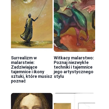
Surrealizm w
Witkacy malarstwo:
malarstwie:
Poznaj niezwykłe
Zadziwiające
techniki i tajemnice
tajemnice i ikony
jego artystycznego
sztuki, które musisz
stylu
poznać