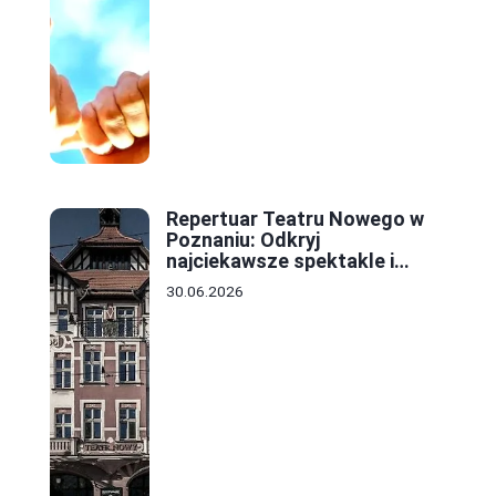
Repertuar Teatru Nowego w
Poznaniu: Odkryj
najciekawsze spektakle i
wydarzenia tej sezonu
30.06.2026