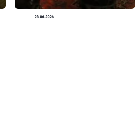
MUZEA
28.06.2026
Odkryj Muzeum sztuki dekoracyjnej w Pradze:
podróż przez historię, zbiory i fascynujące
wystawy
Historia Muzeum Sztuki Dekoracyjnej opowiada o pasji,
determinacji oraz niezłomnym dążeniu do stworz...
Dominika Bachleda