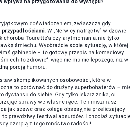
tw wpływa na przygotowania do występu?
ę wyjątkowym doświadczeniem, zwłaszcza gdy
i przypadłościami
. W „Nerwicy natręctw” widzowie
ak choroba Tourette’a czy arytmomania, nie tylko
dawkę śmiechu. Wyobraźcie sobie sytuację, w której
yimś gabinecie – to gotowy przepis na komediowy
śmiech to zdrowie”, więc nie ma nic lepszego, niż w
dną porcję humoru.
 zestaw skomplikowanych osobowości, które w
Można to porównać do drużyny superbohaterów – mie
ro dystansu do siebie. Gdy tylko lekarz znika, ci
ę przejąć sprawy we własne ręce. Ten miszmasz
ąca jak szewc oraz kolega obsesyjnie przeliczający
g to prawdziwy festiwal absurdów. I chociaż sytuacj
yscy czerpią z tego mnóstwo radości!