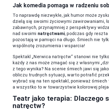
Jak komedia pomaga w radzeniu sob
To naprawdę niezwykłe, jak humor może zyska
dzielą się swoimi życiowymi zawirowaniami, ła
zabawnych, przynajmniej z perspektywy widza
nad swoimi
natręctwami
, podczas gdy reszta 
pozostają w pamięci na długo. Śmiech nie tylko
wspólnotę zrozumienia i wsparcia!
Spektakl „Nerwica natręctw” stanowi nie tylko
każdy z nas może zmagać się z własnymi „dzi
z tego wynika? Na scenie śmiech jawi się jak
obliczu trudnych sytuacji, warto potrafić prz
wybrać się na ten spektakl, ponieważ śmiech 
a wszystko to w towarzystwie kolorowej pleja
Teatr jako terapia: Dlaczego
natręctw?