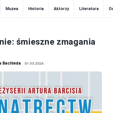
Muzea
Historia
Aktorzy
Literatura
Od
TEATR
enie: śmieszne zmagania
a Bachleda
01.03.2026