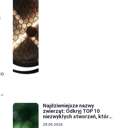
i
co
 –
Najdziwniejsze nazwy
zwierząt: Odkryj TOP 10
niezwykłych stworzeń, które
zaskoczą każdego
28.06.2026