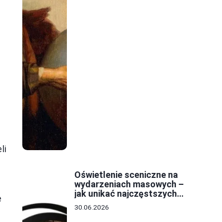
li
Oświetlenie sceniczne na
wydarzeniach masowych –
jak unikać najczęstszych
e
błędów w projekcie?
30.06.2026