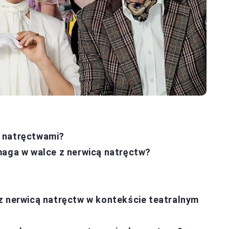
z natręctwami?
maga w walce z nerwicą natręctw?
z nerwicą natręctw w kontekście teatralnym