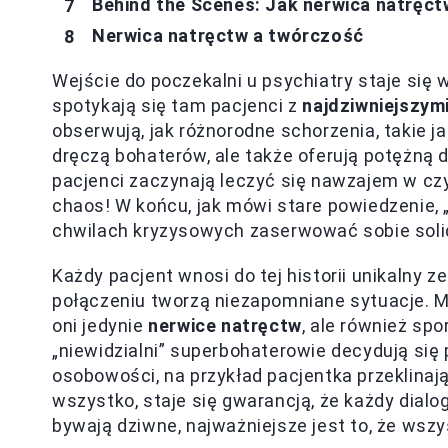
Behind the Scenes: Jak nerwica natręc
Nerwica natręctw a twórczość
Wejście do poczekalni u psychiatry staje si
spotykają się tam pacjenci z
najdziwniejszym
obserwują, jak różnorodne schorzenia, takie j
dręczą bohaterów, ale także oferują potężną 
pacjenci zaczynają leczyć się nawzajem w cz
chaos! W końcu, jak mówi stare powiedzenie, „
chwilach kryzysowych zaserwować sobie soli
Każdy pacjent wnosi do tej historii unikalny
połączeniu tworzą niezapomniane sytuacje. 
oni jedynie
nerwice natręctw
, ale również spo
„niewidzialni” superbohaterowie decydują si
osobowości, na przykład pacjentka przeklinaj
wszystko, staje się gwarancją, że każdy dialo
bywają dziwne, najważniejsze jest to, że wsz