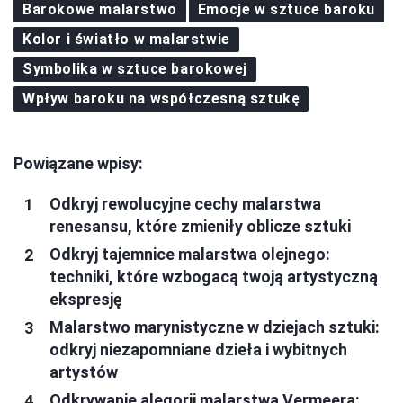
Barokowe malarstwo
Emocje w sztuce baroku
Kolor i światło w malarstwie
Symbolika w sztuce barokowej
Wpływ baroku na współczesną sztukę
Powiązane wpisy:
Odkryj rewolucyjne cechy malarstwa
renesansu, które zmieniły oblicze sztuki
Odkryj tajemnice malarstwa olejnego:
techniki, które wzbogacą twoją artystyczną
ekspresję
Malarstwo marynistyczne w dziejach sztuki:
odkryj niezapomniane dzieła i wybitnych
artystów
Odkrywanie alegorii malarstwa Vermeera: