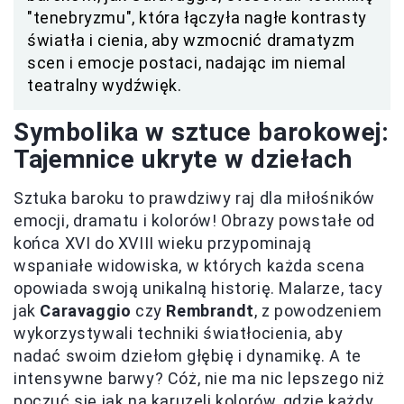
"tenebryzmu", która łączyła nagłe kontrasty
światła i cienia, aby wzmocnić dramatyzm
scen i emocje postaci, nadając im niemal
teatralny wydźwięk.
Symbolika w sztuce barokowej:
Tajemnice ukryte w dziełach
Sztuka baroku to prawdziwy raj dla miłośników
emocji, dramatu i kolorów! Obrazy powstałe od
końca XVI do XVIII wieku przypominają
wspaniałe widowiska, w których każda scena
opowiada swoją unikalną historię. Malarze, tacy
jak
Caravaggio
czy
Rembrandt
, z powodzeniem
wykorzystywali techniki światłocienia, aby
nadać swoim dziełom głębię i dynamikę. A te
intensywne barwy? Cóż, nie ma nic lepszego niż
poczuć się jak na karuzeli kolorów, gdzie każdy