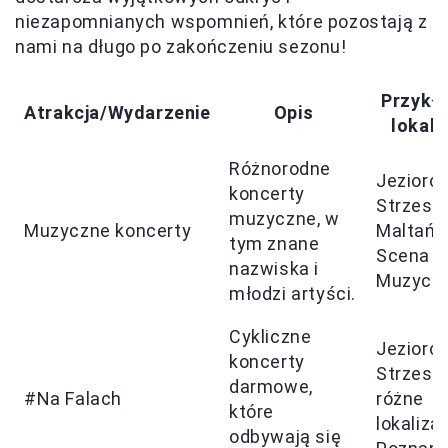
niezapomnianych wspomnień, które pozostają z
nami na długo po zakończeniu sezonu!
Przykł
Atrakcja/Wydarzenie
Opis
lokali
Różnorodne
Jezioro
koncerty
Strzeszy
muzyczne, w
Muzyczne koncerty
Maltańs
tym znane
Scena
nazwiska i
Muzycz
młodzi artyści.
Cykliczne
Jezioro
koncerty
Strzeszy
darmowe,
#Na Falach
różne
które
lokaliza
odbywają się