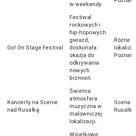
Poznani
w weekendy.
Festiwal
rockowych i
hip-hopowych
gwiazd,
Różne
Go! On Stage Festival
doskonała
lokaliza
okazja do
Poznani
odkrywania
nowych
brzmień.
Świetna
atmosfera
Koncerty na Scenie
Scena n
muzyczna w
nad Rusałką
Rusałką
malowniczej
lokalizacji.
Wyjątkowe