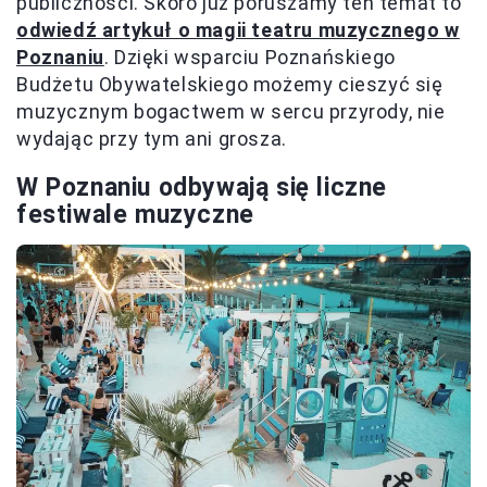
publiczności. Skoro już poruszamy ten temat to
odwiedź artykuł o magii teatru muzycznego w
Poznaniu
. Dzięki wsparciu Poznańskiego
Budżetu Obywatelskiego możemy cieszyć się
muzycznym bogactwem w sercu przyrody, nie
wydając przy tym ani grosza.
W Poznaniu odbywają się liczne
festiwale muzyczne