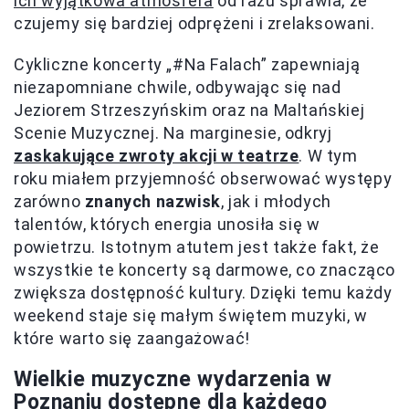
ich wyjątkowa atmosfera
od razu sprawia, że
czujemy się bardziej odprężeni i zrelaksowani.
Cykliczne koncerty „#Na Falach” zapewniają
niezapomniane chwile, odbywając się nad
Jeziorem Strzeszyńskim oraz na Maltańskiej
Scenie Muzycznej. Na marginesie, odkryj
zaskakujące zwroty akcji w teatrze
. W tym
roku miałem przyjemność obserwować występy
zarówno
znanych nazwisk
, jak i młodych
talentów, których energia unosiła się w
powietrzu. Istotnym atutem jest także fakt, że
wszystkie te koncerty są darmowe, co znacząco
zwiększa dostępność kultury. Dzięki temu każdy
weekend staje się małym świętem muzyki, w
które warto się zaangażować!
Wielkie muzyczne wydarzenia w
Poznaniu dostępne dla każdego