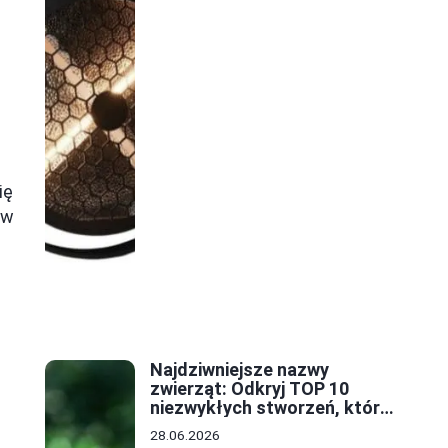
ię
 w
Najdziwniejsze nazwy
zwierząt: Odkryj TOP 10
niezwykłych stworzeń, które
zaskoczą każdego
28.06.2026