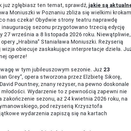
 już zgłębiasz ten temat, sprawdź,
jakie są aktualn
ława Moniuszki w Poznaniu zbliża się wielkimi krokam
, co nas czeka! Obydwie strony teatru naprawdę
a inaugurację sezonu przygotowano trzecią edycję
y 27 września a 8 listopada 2026 roku. Niewątpliwie,
 opery „Hrabina” Staniaława Moniuszki. Reżyserią
j wizja obiecuje zaskakujące interpretacje dzieła. Ju
nej operze!
 uwagę w tym jubileuszowym sezonie. Już
23
ian Grey”, opera stworzona przez Elżbietę Sikorę,
. David Pountney, znany reżyser, na pewno doskonale
j młodości. Wydarzenie to z pewnością zapewni nie
na zakończenie sezonu, aż 24 kwietnia 2026 roku, na
zymanowskiego, pod reżyserią Krzysztofa
yjątkowe wydarzenia zapiszą się na kartach