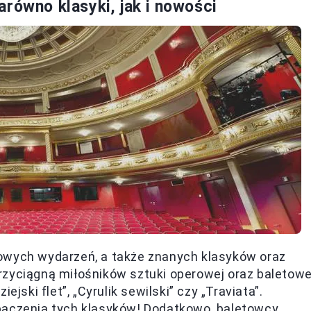
równo klasyki, jak i nowości
owych wydarzeń, a także znanych klasyków oraz
zyciągną miłośników sztuki operowej oraz baletowe
jski flet”, „Cyrulik sewilski” czy „Traviata”.
baczenia tych klasyków! Dodatkowo, baletowcy