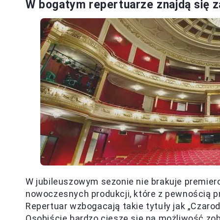
W bogatym repertuarze znajdą się za
W jubileuszowym sezonie nie brakuje premier
nowoczesnych produkcji, które z pewnością pr
Repertuar wzbogacają takie tytuły jak „Czarodzie
Osobiście bardzo cieszę się na możliwość zo