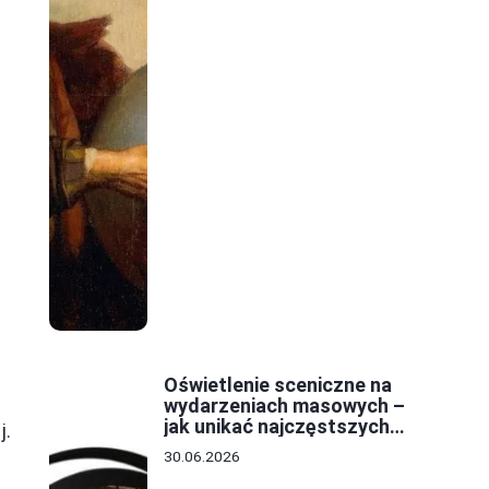
Oświetlenie sceniczne na
wydarzeniach masowych –
jak unikać najczęstszych
j.
błędów w projekcie?
30.06.2026