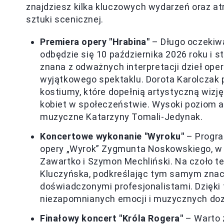
znajdziesz kilka kluczowych wydarzeń oraz atr
sztuki scenicznej.
Premiera opery "Hrabina"
– Długo oczekiwa
odbędzie się 10 października 2026 roku i s
znana z odważnych interpretacji dzieł ope
wyjątkowego spektaklu. Dorota Karolczak p
kostiumy, które dopełnią artystyczną wizj
kobiet w społeczeństwie. Wysoki poziom 
muzyczne Katarzyny Tomali-Jedynak.
Koncertowe wykonanie "Wyroku"
– Progra
opery „Wyrok” Zygmunta Noskowskiego, w k
Zawartko i Szymon Mechliński. Na czoło t
Kluczyńska, podkreślając tym samym znac
doświadczonymi profesjonalistami. Dzięk
niezapomnianych emocji i muzycznych do
Finałowy koncert "Króla Rogera"
– Warto z