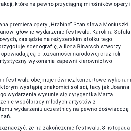
akcji, które na pewno przyciągną miłośników opery i
na premiera opery „Hrabina” Stanisława Moniuszki
tanowi główne wydarzenie festiwalu. Karolina Sofula
rowych, zasiądzie na reżyserskim stołku tego
rzygotuje scenografię, a Ilona Binarsch stworzy
ę opowiadającą o tożsamości narodowej oraz roli
artystyczny wykonania zapewni kierownictwo
m festiwalu obejmuje również koncertowe wykonan
tórym wystąpią znakomici soliści, tacy jak Joanna
ego wydarzenia wysunie się dyrygentka Marta
zenie współpracy młodych artystów z
i temu wydarzeniu uczestnicy na pewno doświadczą
znań.
aznaczyć, że na zakończenie festiwalu, 8 listopada