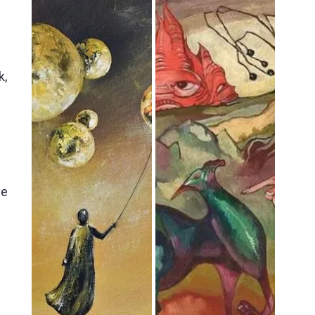
k,
ie