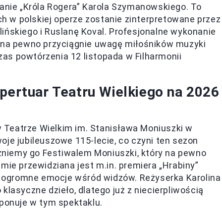
anie „Króla Rogera” Karola Szymanowskiego. To
ch w polskiej operze zostanie zinterpretowane przez
ńskiego i Ruslanę Koval. Profesjonalne wykonanie
 na pewno przyciągnie uwagę miłośników muzyki
zas powtórzenia 12 listopada w Filharmonii
epertuar Teatru Wielkiego na 2026
 Teatrze Wielkim im. Stanisława Moniuszki w
oje jubileuszowe 115-lecie, co czyni ten sezon
niemy go Festiwalem Moniuszki, który na pewno
mie przewidziana jest m.in. premiera „Hrabiny”
zi ogromne emocje wśród widzów. Reżyserka Karolina
klasyczne dzieło, dlatego już z niecierpliwością
sponuje w tym spektaklu.