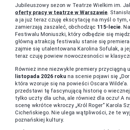
Jubileuszowy sezon w Teatrze Wielkim im. Jak
oferty pracy w teatrze w Warszawie
. Stanis
a ja już teraz czuję ekscytację na myśl o tym
zamierzają zaszaleć, obchodząc
115-lecie
. N
Festiwalu Moniuszki, który odbędzie się międz
główną atrakcją festiwalu stanie się premiera
zajmie się utalentowana Karolina Sofulak, a je
teraz czuję powiew nowoczesności w klasycz
Również inne niezwykłe premiery przyciągną
listopada 2026 roku
na scenie pojawi się „Dor
która wzoruje się na powieści Oscara Wilde’a
przedstawi tę fascynującą historię o wieczne
tylko uczty dla ucha, ale również dla oczu! A 
scenę wkrótce wkroczy „Król Roger” Karola S
Cicheńskiego. Nie ulega wątpliwości, że te w
poznańskiej kultury.