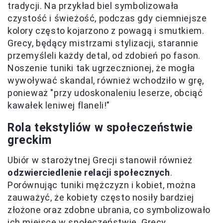
tradycji. Na przykład biel symbolizowała
czystość i świeżość, podczas gdy ciemniejsze
kolory często kojarzono z powagą i smutkiem.
Grecy, będący mistrzami stylizacji, starannie
przemyśleli każdy detal, od zdobień po fason.
Noszenie tuniki tak ugrzecznionej, że mogła
wywoływać skandal, również wchodziło w grę,
ponieważ "przy udoskonaleniu leserze, obciąć
kawałek leniwej flaneli!"
Rola tekstyliów w społeczeństwie
greckim
Ubiór w starożytnej Grecji stanowił również
odzwierciedlenie relacji społecznych
.
Porównując tuniki mężczyzn i kobiet, można
zauważyć, że kobiety często nosiły bardziej
złożone oraz zdobne ubrania, co symbolizowało
ich miejsce w społeczeństwie. Grecy,