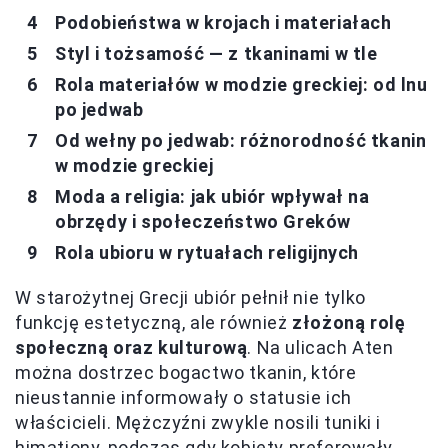
Podobieństwa w krojach i materiałach
Styl i tożsamość — z tkaninami w tle
Rola materiałów w modzie greckiej: od lnu
po jedwab
Od wełny po jedwab: różnorodność tkanin
w modzie greckiej
Moda a religia: jak ubiór wpływał na
obrzędy i społeczeństwo Greków
Rola ubioru w rytuałach religijnych
W starożytnej Grecji ubiór pełnił nie tylko
funkcję estetyczną, ale również
złożoną rolę
społeczną oraz kulturową
. Na ulicach Aten
można dostrzec bogactwo tkanin, które
nieustannie informowały o statusie ich
właścicieli. Mężczyźni zwykle nosili tuniki i
himationy, podczas gdy kobiety preferowały