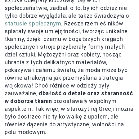
sztuka odegrały kluczową rolę w ich
społeczeństwie, zadbali o to, by ich odzież nie
tylko dobrze wyglądała, ale także świadczyła o
statusie społecznym
. Rzesze rzemieślników
splatały swoje umiejętności, tworząc unikalne
tkaniny, dzięki czemu w bogatszych kręgach
społecznych stroje przybierały formy małych
dzieł sztuki. Mężczyźni oraz kobiety, nosząc
ubrania z tych delikatnych materiałów,
pokazywali całemu światu, że moda może być
równie atrakcyjna jak przemyślana strategia
wojskowa! Choć różnice w odzieży były
zauważalne,
dbałość o detale oraz staranność
w doborze tkanin
pozostawały wspólnym
aspektem. Tak więc, w starożytnej Grecji można
było dostrzec nie tylko walkę z upałem, ale
również dążenie do artystycznej wolności na
polu modowym.