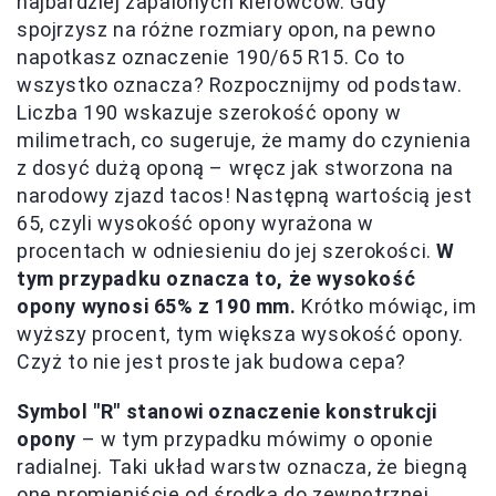
najbardziej zapalonych kierowców. Gdy
spojrzysz na różne rozmiary opon, na pewno
napotkasz oznaczenie 190/65 R15. Co to
wszystko oznacza? Rozpocznijmy od podstaw.
Liczba 190 wskazuje szerokość opony w
milimetrach, co sugeruje, że mamy do czynienia
z dosyć dużą oponą – wręcz jak stworzona na
narodowy zjazd tacos! Następną wartością jest
65, czyli wysokość opony wyrażona w
procentach w odniesieniu do jej szerokości.
W
tym przypadku oznacza to, że wysokość
opony wynosi 65% z 190 mm.
Krótko mówiąc, im
wyższy procent, tym większa wysokość opony.
Czyż to nie jest proste jak budowa cepa?
Symbol "R" stanowi oznaczenie konstrukcji
opony
– w tym przypadku mówimy o oponie
radialnej. Taki układ warstw oznacza, że biegną
one promieniście od środka do zewnętrznej