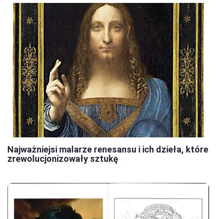
Najważniejsi malarze renesansu i ich dzieła, które
zrewolucjonizowały sztukę