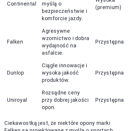
Continental
myślą o
(premium)
bezpieczeństwie i
komforcie jazdy.
Agresywne
wzornictwo i dobra
Falken
Przystępna
wydajność na
asfalcie.
Ciągłe innowacje i
Dunlop
wysoka jakość
Przystępna
produktów.
Rozsądne ceny
Uniroyal
przy dobrej jakości
Przystępna
opon.
Ciekawostką jest, że niektóre opony marki
Falken są projektowane z myślą o sportach