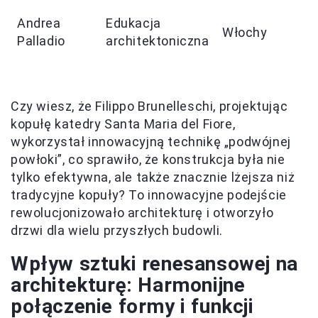
r
Andrea
Edukacja
Włochy
k
Palladio
architektoniczna
a
u
Czy wiesz, że Filippo Brunelleschi, projektując
kopułę katedry Santa Maria del Fiore,
wykorzystał innowacyjną technikę „podwójnej
powłoki”, co sprawiło, że konstrukcja była nie
tylko efektywna, ale także znacznie lżejsza niż
tradycyjne kopuły? To innowacyjne podejście
rewolucjonizowało architekturę i otworzyło
drzwi dla wielu przyszłych budowli.
Wpływ sztuki renesansowej na
architekturę: Harmonijne
połączenie formy i funkcji