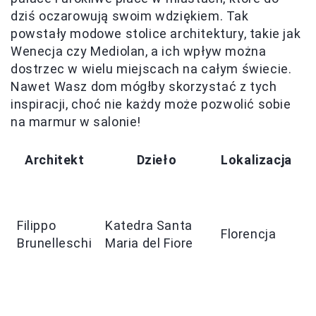
dziś oczarowują swoim wdziękiem. Tak
powstały modowe stolice architektury, takie jak
Wenecja czy Mediolan, a ich wpływ można
dostrzec w wielu miejscach na całym świecie.
Nawet Wasz dom mógłby skorzystać z tych
inspiracji, choć nie każdy może pozwolić sobie
na marmur w salonie!
Architekt
Dzieło
Lokalizacja
O
k
Filippo
Katedra Santa
p
Florencja
Brunelleschi
Maria del Fiore
t
s
a
I