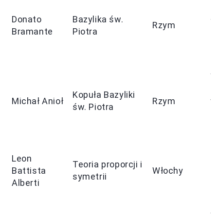
b
Donato
Bazylika św.
ł
Rzym
Bramante
Piotra
f
z
s
W
k
Kopuła Bazyliki
Michał Anioł
Rzym
w
św. Piotra
a
E
N
Leon
p
Teoria proporcji i
Battista
Włochy
p
symetrii
Alberti
f
b
W