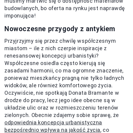
musimy martwić się o dostępność materiałów
budowlanych, bo oferta na rynku jest naprawdę
imponująca!
Nowoczesne przygody z antykiem
Przyjrzyjmy się przez chwilę współczesnym
miastom – ile z nich czerpie inspiracje z
renesansowej koncepcji urbanistyki?
Współczesne osiedla często kierują się
zasadami harmonii, co ma ogromne znaczenie,
ponieważ mieszkańcy pragną nie tylko ładnych
widoków, ale również komfortowego życia.
Oczywiście, nie spotkają Donata Bramante w
drodze do pracy, lecz jego idee obecne są w
układzie ulic oraz w rozmieszczeniu terenów
zielonych. Obecnie zdajemy sobie sprawę, że
odpowiednia koncepcja urbanistyczna
bezpośrednio wpływa na jakość życia
, co