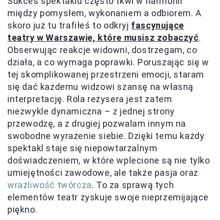
Sukces spektaklu często tkwi w harmonii
między pomysłem, wykonaniem a odbiorem. A
skoro już tu trafiłeś to odkryj
fascynujące
teatry w Warszawie, które musisz zobaczyć
.
Obserwując reakcje widowni, dostrzegam, co
działa, a co wymaga poprawki. Poruszając się w
tej skomplikowanej przestrzeni emocji, staram
się dać każdemu widzowi szansę na własną
interpretację. Rola reżysera jest zatem
niezwykle dynamiczna – z jednej strony
przewodzę, a z drugiej pozwalam innym na
swobodne wyrażenie siebie. Dzięki temu każdy
spektakl staje się niepowtarzalnym
doświadczeniem, w które wplecione są nie tylko
umiejętności zawodowe, ale także pasja oraz
wrażliwość twórcza
. To za sprawą tych
elementów teatr zyskuje swoje nieprzemijające
piękno.