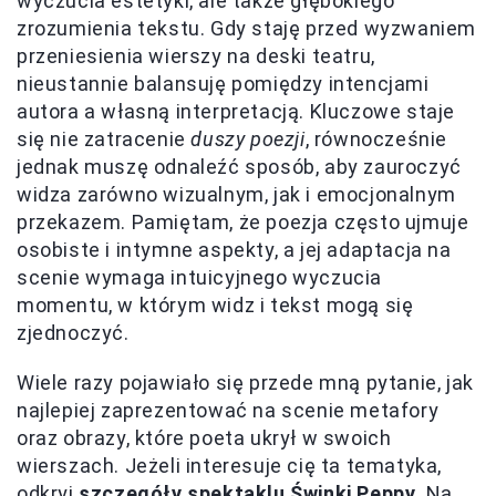
wyczucia estetyki, ale także głębokiego
zrozumienia tekstu. Gdy staję przed wyzwaniem
przeniesienia wierszy na deski teatru,
nieustannie balansuję pomiędzy intencjami
autora a własną interpretacją. Kluczowe staje
się nie zatracenie
duszy poezji
, równocześnie
jednak muszę odnaleźć sposób, aby zauroczyć
widza zarówno wizualnym, jak i emocjonalnym
przekazem. Pamiętam, że poezja często ujmuje
osobiste i intymne aspekty, a jej adaptacja na
scenie wymaga intuicyjnego wyczucia
momentu, w którym widz i tekst mogą się
zjednoczyć.
Wiele razy pojawiało się przede mną pytanie, jak
najlepiej zaprezentować na scenie metafory
oraz obrazy, które poeta ukrył w swoich
wierszach. Jeżeli interesuje cię ta tematyka,
odkryj
szczegóły spektaklu Świnki Peppy
. Na