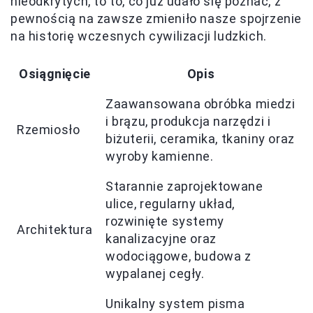
nieodkrytych, to to, co już udało się poznać, z
pewnością na zawsze zmieniło nasze spojrzenie
na historię wczesnych cywilizacji ludzkich.
Osiągnięcie
Opis
Zaawansowana obróbka miedzi
i brązu, produkcja narzędzi i
Rzemiosło
biżuterii, ceramika, tkaniny oraz
wyroby kamienne.
Starannie zaprojektowane
ulice, regularny układ,
rozwinięte systemy
Architektura
kanalizacyjne oraz
wodociągowe, budowa z
wypalanej cegły.
Unikalny system pisma