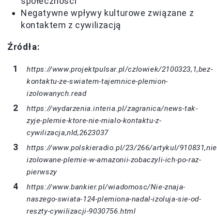
społeczności
Negatywne wpływy kulturowe związane z
kontaktem z cywilizacją
Źródła:
https://www.projektpulsar.pl/czlowiek/2100323,1,bez-
kontaktu-ze-swiatem-tajemnice-plemion-
izolowanych.read
https://wydarzenia.interia.pl/zagranica/news-tak-
zyje-plemie-ktore-nie-mialo-kontaktu-z-
cywilizacja,nId,2623037
https://www.polskieradio.pl/23/266/artykul/910831,ni
izolowane-plemie-w-amazonii-zobaczyli-ich-po-raz-
pierwszy
https://www.bankier.pl/wiadomosc/Nie-znaja-
naszego-swiata-124-plemiona-nadal-izoluja-sie-od-
reszty-cywilizacji-9030756.html