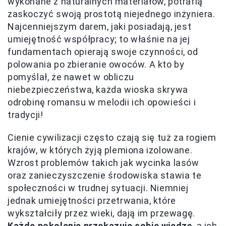
wykonane z naturalnych materiałów, potrafią
zaskoczyć swoją prostotą niejednego inżyniera.
Najcenniejszym darem, jaki posiadają, jest
umiejętność współpracy; to właśnie na jej
fundamentach opierają swoje czynności, od
polowania po zbieranie owoców. A kto by
pomyślał, że nawet w obliczu
niebezpieczeństwa, każda wioska skrywa
odrobinę romansu w melodii ich opowieści i
tradycji!
Cienie cywilizacji często czają się tuż za rogiem
krajów, w których żyją plemiona izolowane.
Wzrost problemów takich jak wycinka lasów
oraz zanieczyszczenie środowiska stawia te
społeczności w trudnej sytuacji. Niemniej
jednak umiejętności przetrwania, które
wykształciły przez wieki, dają im przewagę.
Każde pokolenie przekazuje sobie wiedzę
, a ich