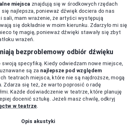
alne miejsca
znajdują się w środkowych rzędach
e się najlepsza, ponieważ dźwięk dociera do nas
i sali, mam wrażenie, że artyści występują
wają się dokładnie w moim kierunku. Zdarzyło mi si
m nieco tę magię, ponieważ dźwięki stawały się zbyt
atłoku wrażeń.
wniają bezproblemowy odbiór dźwięku
ię swoją specyfiką. Kiedy odwiedzam nowe miejsce,
a uznawane są za
najlepsze pod względem
ych teatrach miejsca, które nie są najdroższe, mogą
Zdarza się też, że warto poprosić o radę
łmi. Każde doświadczenie w teatrze, które planuję
epiej docenić sztukę. Jeżeli masz chwilę, odkryj
ęctw w teatrze
.
Opis akustyki