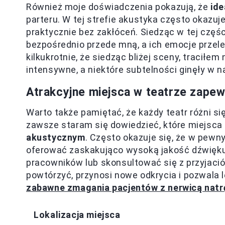
Również moje doświadczenia pokazują, że
ide
parteru. W tej strefie akustyka często okazuj
praktycznie bez zakłóceń. Siedząc w tej częśc
bezpośrednio przede mną, a ich emocje przele
kilkukrotnie, że siedząc bliżej sceny, traciłe
intensywne, a niektóre subtelności ginęły w n
Atrakcyjne miejsca w teatrze zape
Warto także pamiętać, że każdy teatr różni s
zawsze staram się dowiedzieć, które miejsc
akustycznym
. Często okazuje się, że w pewn
oferować zaskakująco wysoką jakość dźwięku. 
pracowników lub skonsultować się z przyjació
powtórzyć, przynosi nowe odkrycia i pozwala l
zabawne zmagania pacjentów z nerwicą natr
Lokalizacja miejsca