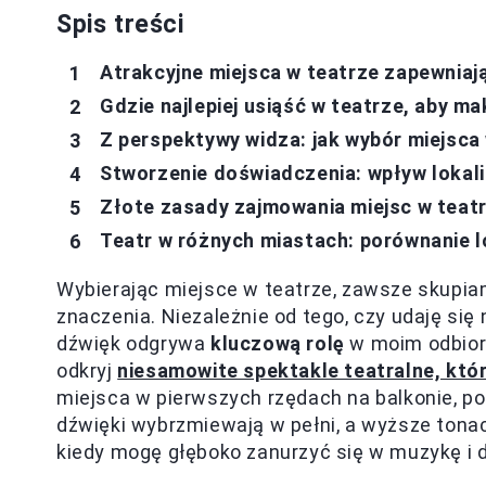
Spis treści
Atrakcyjne miejsca w teatrze zapewnia
Gdzie najlepiej usiąść w teatrze, aby m
Z perspektywy widza: jak wybór miejsca
Stworzenie doświadczenia: wpływ lokaliz
Złote zasady zajmowania miejsc w teat
Teatr w różnych miastach: porównanie lo
Wybierając miejsce w teatrze, zawsze skupiam
znaczenia. Niezależnie od tego, czy udaję się
dźwięk odgrywa
kluczową rolę
w moim odbiorz
odkryj
niesamowite spektakle teatralne, któ
miejsca w pierwszych rzędach na balkonie, p
dźwięki wybrzmiewają w pełni, a wyższe tonac
kiedy mogę głęboko zanurzyć się w muzykę i di