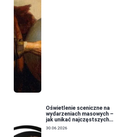
ę
Oświetlenie sceniczne na
wydarzeniach masowych –
jak unikać najczęstszych
błędów w projekcie?
30.06.2026