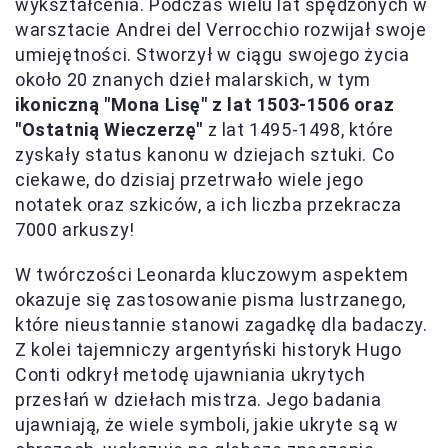
wykształcenia. Podczas wielu lat spędzonych w
warsztacie Andrei del Verrocchio rozwijał swoje
umiejętności. Stworzył w ciągu swojego życia
około 20 znanych dzieł malarskich, w tym
ikoniczną "Mona Lisę" z lat 1503-1506 oraz
"Ostatnią Wieczerzę"
z lat 1495-1498, które
zyskały status kanonu w dziejach sztuki. Co
ciekawe, do dzisiaj przetrwało wiele jego
notatek oraz szkiców, a ich liczba przekracza
7000 arkuszy!
W twórczości Leonarda kluczowym aspektem
okazuje się zastosowanie pisma lustrzanego,
które nieustannie stanowi zagadkę dla badaczy.
Z kolei tajemniczy argentyński historyk Hugo
Conti odkrył metodę ujawniania ukrytych
przesłań w dziełach mistrza. Jego badania
ujawniają, że wiele symboli, jakie ukryte są w