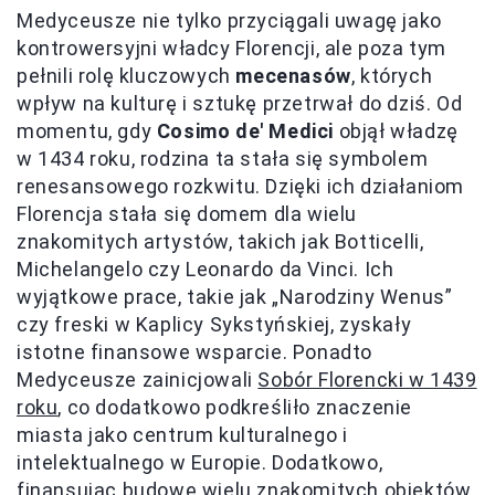
Medyceusze nie tylko przyciągali uwagę jako
kontrowersyjni władcy Florencji, ale poza tym
pełnili rolę kluczowych
mecenasów
, których
wpływ na kulturę i sztukę przetrwał do dziś. Od
momentu, gdy
Cosimo de' Medici
objął władzę
w 1434 roku, rodzina ta stała się symbolem
renesansowego rozkwitu. Dzięki ich działaniom
Florencja stała się domem dla wielu
znakomitych artystów, takich jak Botticelli,
Michelangelo czy Leonardo da Vinci. Ich
wyjątkowe prace, takie jak „Narodziny Wenus”
czy freski w Kaplicy Sykstyńskiej, zyskały
istotne finansowe wsparcie. Ponadto
Medyceusze zainicjowali
Sobór Florencki w 1439
roku
, co dodatkowo podkreśliło znaczenie
miasta jako centrum kulturalnego i
intelektualnego w Europie. Dodatkowo,
finansując budowę wielu znakomitych obiektów,