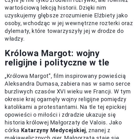
wartościową lekcją historii. Dzięki nim
uzyskujemy głębsze zrozumienie Elżbiety jako
osoby, wchodząc w jej wewnętrzne rozterki oraz
dylematy, które towarzyszyły jej w drodze do
władzy.
Królowa Margot: wojny
religijne i polityczne w tle
„Królowa Margot”, film inspirowany powieścią
Aleksandra Dumasa, zabiera nas w samo serce
burzliwych czasów XVI wieku we Francji. W tym
okresie kraj ogarnęły wojny religijne pomiędzy
katolikami a protestantami. Na tle tej epickiej
opowieści o miłości i zdradzie ukazuje się
historia królowej Małgorzaty de Valois. Jako
córka
Katarzyny Medycejskiej
, znanej z
makiawelicznych gier, Małgorzata staje się