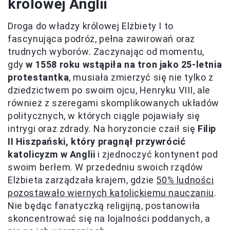
królowej Anglii
Droga do władzy królowej Elżbiety I to
fascynująca podróż, pełna zawirowań oraz
trudnych wyborów. Zaczynając od momentu,
gdy
w 1558 roku wstąpiła na tron jako 25-letnia
protestantka
, musiała zmierzyć się nie tylko z
dziedzictwem po swoim ojcu, Henryku VIII, ale
również z szeregami skomplikowanych układów
politycznych, w których ciągle pojawiały się
intrygi oraz zdrady. Na horyzoncie czaił się
Filip
II Hiszpański, który pragnął przywrócić
katolicyzm w Anglii
i zjednoczyć kontynent pod
swoim berłem. W przededniu swoich rządów
Elżbieta zarządzała krajem, gdzie
50% ludności
pozostawało wiernych katolickiemu nauczaniu
.
Nie będąc fanatyczką religijną, postanowiła
skoncentrować się na lojalności poddanych, a