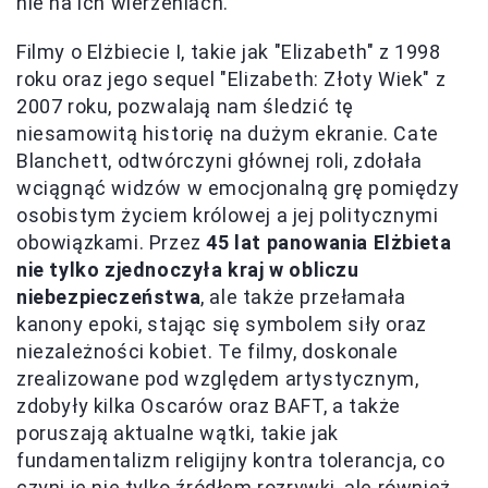
nie na ich wierzeniach.
Filmy o Elżbiecie I, takie jak "Elizabeth" z 1998
roku oraz jego sequel "Elizabeth: Złoty Wiek" z
2007 roku, pozwalają nam śledzić tę
niesamowitą historię na dużym ekranie. Cate
Blanchett, odtwórczyni głównej roli, zdołała
wciągnąć widzów w emocjonalną grę pomiędzy
osobistym życiem królowej a jej politycznymi
obowiązkami. Przez
45 lat panowania Elżbieta
nie tylko zjednoczyła kraj w obliczu
niebezpieczeństwa
, ale także przełamała
kanony epoki, stając się symbolem siły oraz
niezależności kobiet. Te filmy, doskonale
zrealizowane pod względem artystycznym,
zdobyły kilka Oscarów oraz BAFT, a także
poruszają aktualne wątki, takie jak
fundamentalizm religijny kontra tolerancja, co
czyni je nie tylko źródłem rozrywki, ale również