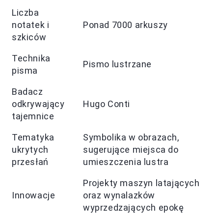
Liczba
notatek i
Ponad 7000 arkuszy
szkiców
Technika
Pismo lustrzane
pisma
Badacz
odkrywający
Hugo Conti
tajemnice
Tematyka
Symbolika w obrazach,
ukrytych
sugerujące miejsca do
przesłań
umieszczenia lustra
Projekty maszyn latających
Innowacje
oraz wynalazków
wyprzedzających epokę