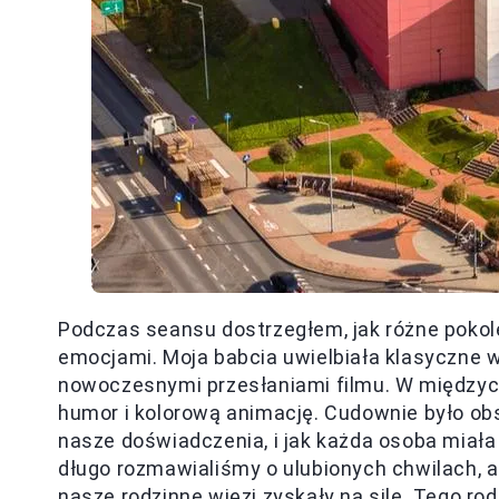
Podczas seansu dostrzegłem, jak różne pokole
emocjami. Moja babcia uwielbiała klasyczne wa
nowoczesnymi przesłaniami filmu. W międzycz
humor i kolorową animację. Cudownie było ob
nasze doświadczenia, i jak każda osoba miał
długo rozmawialiśmy o ulubionych chwilach, a
nasze rodzinne więzi zyskały na sile. Tego ro