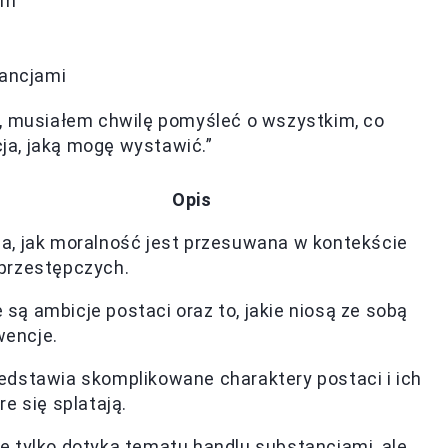
ym
tancjami
e, musiałem chwilę pomyśleć o wszystkim, co
ja, jaką mogę wystawić.”
Opis
da, jak moralność jest przesuwana w kontekście
 przestępczych.
są ambicje postaci oraz to, jakie niosą ze sobą
encje.
zedstawia skomplikowane charaktery postaci i ich
óre się splatają.
ie tylko dotyka tematu handlu substancjami, ale