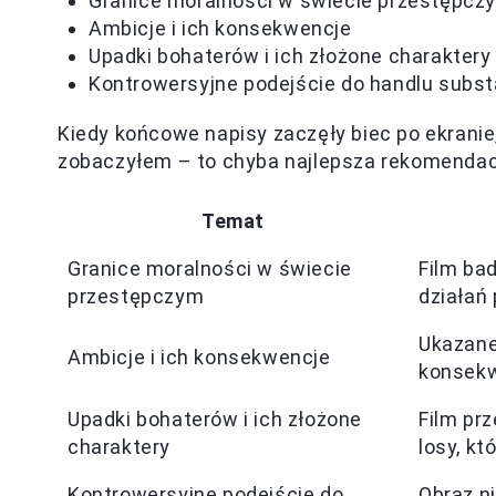
Granice moralności w świecie przestępcz
Ambicje i ich konsekwencje
Upadki bohaterów i ich złożone charaktery
Kontrowersyjne podejście do handlu subs
Kiedy końcowe napisy zaczęły biec po ekrani
zobaczyłem – to chyba najlepsza rekomendac
Temat
Granice moralności w świecie
Film ba
przestępczym
działań
Ukazane 
Ambicje i ich konsekwencje
konsekw
Upadki bohaterów i ich złożone
Film pr
charaktery
losy, kt
Kontrowersyjne podejście do
Obraz n