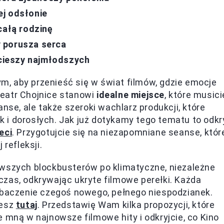
ej odsłonie
całą rodzinę
 porusza serca
 cieszy najmłodszych
tym, aby przenieść się w świat filmów, gdzie emocje
 Teatr Chojnice stanowi
idealne miejsce
, które musici
nse, ale także szeroki wachlarz produkcji, które
i dorosłych. Jak już dotykamy tego tematu to odkr
eci
. Przygotujcie się na niezapomniane seanse, któr
refleksji.
owszych blockbusterów po klimatyczne, niezależne
zas, odkrywając ukryte filmowe perełki. Każda
zobaczenie czegoś nowego, pełnego niespodzianek.
iesz
tutaj
. Przedstawię Wam kilka propozycji, które
 mną w najnowsze filmowe hity i odkryjcie, co Kino