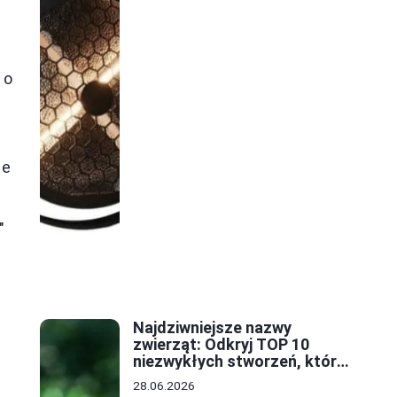
 o
ie
"
Najdziwniejsze nazwy
zwierząt: Odkryj TOP 10
niezwykłych stworzeń, które
zaskoczą każdego
28.06.2026