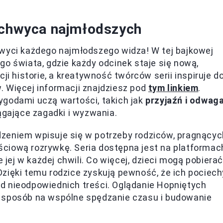
zachwyca najmłodszych
hwyci każdego najmłodszego widza! W tej bajkowej
go świata, gdzie każdy odcinek staje się nową,
ji historie, a kreatywność twórców serii inspiruje d
. Więcej informacji znajdziesz pod
tym linkiem
.
ygodami uczą wartości, takich jak
przyjaźń i odwag
ągające zagadki i wyzwania.
zeniem wpisuje się w potrzeby rodziców, pragnącyc
ciową rozrywkę. Seria dostępna jest na platformac
e jej w każdej chwili. Co więcej, dzieci mogą pobierać
. Dzięki temu rodzice zyskują pewność, że ich pociech
d nieodpowiednich treści. Oglądanie Hopniętych
y sposób na wspólne spędzanie czasu i budowanie