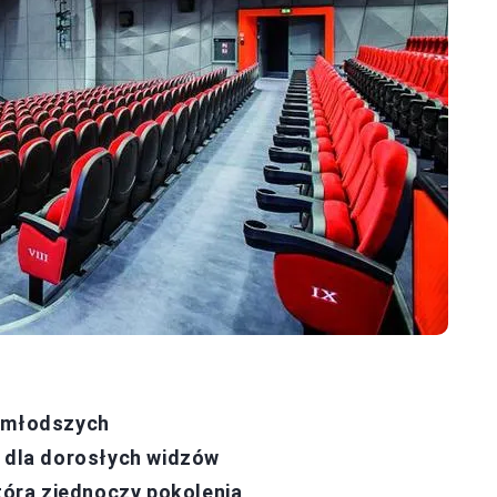
ajmłodszych
a dla dorosłych widzów
która zjednoczy pokolenia