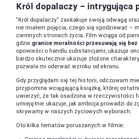
Król dopalaczy – intrygująca
"Król dopalaczy" zaskakuje swoją odwagą or
nie miałem pojęcia, czego się spodziewać – 
ciemnych stronach życia. Film wciąga od pierw
gdzie
granice moralności przesuwają się bez
opowieści o handlu substancjami; ukazuje on
bardzo skutecznie ukazuje złożone charaktery 
pozwala mi oderwać wzroku od ekranu.
Gdy przyglądam się tej historii, odczuwam mie
przypomina wciągającą książkę, której ostatn
uwierzyć, że tak osadzona w rzeczywistości fa
umiejętnie ukazuje, jak ambicja prowadzi do z
skrywamy w naszych życiowych wyborach.
Oto kilka tematów poruszanych w filmie: