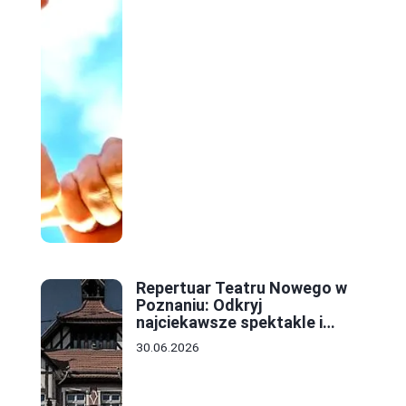
Repertuar Teatru Nowego w
Poznaniu: Odkryj
najciekawsze spektakle i
wydarzenia tej sezonu
30.06.2026