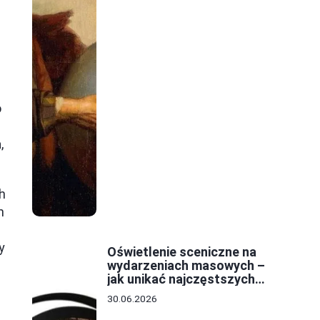
o
a
,
h
h
y
Oświetlenie sceniczne na
wydarzeniach masowych –
jak unikać najczęstszych
błędów w projekcie?
30.06.2026