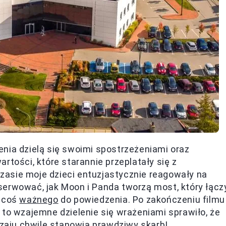
nia dzielą się swoimi spostrzeżeniami oraz
rtości, które starannie przeplatały się z
asie moje dzieci entuzjastycznie reagowały na
serwować, jak Moon i Panda tworzą most, który łącz
a coś
ważnego
do powiedzenia. Po zakończeniu filmu
 to wzajemne dzielenie się wrażeniami sprawiło, że
dzaju chwile stanowią prawdziwy skarb!