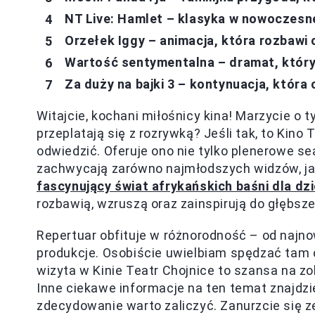
NT Live: Hamlet – klasyka w nowoczesn
Orzełek Iggy – animacja, która rozbawi 
Wartość sentymentalna – dramat, który
Za duży na bajki 3 – kontynuacja, która
Witajcie, kochani miłośnicy kina! Marzycie o 
przeplatają się z rozrywką? Jeśli tak, to Kino
odwiedzić. Oferuje ono nie tylko plenerowe sea
zachwycają zarówno najmłodszych widzów, jak 
fascynujący świat afrykańskich baśni dla dzi
rozbawią, wzruszą oraz zainspirują do głębszej 
Repertuar obfituje w różnorodność – od najn
produkcje. Osobiście uwielbiam spędzać tam c
wizyta w Kinie Teatr Chojnice to szansa na 
Inne ciekawe informacje na ten temat znajdz
zdecydowanie warto zaliczyć. Zanurzcie się ze