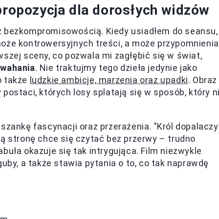
 propozycja dla dorosłych widzów
az bezkompromisowością. Kiedy usiadłem do seansu,
może kontrowersyjnych treści, a może przypomnienia
szej sceny, co pozwala mi zagłębić się w świat,
 wahania
. Nie traktujmy tego dzieła jedynie jako
o także
ludzkie ambicje, marzenia oraz upadki
. Obraz
postaci, których losy splatają się w sposób, który n
szankę fascynacji oraz przerażenia. "Król dopalaczy
ią stronę chce się czytać bez przerwy – trudno
buła okazuje się tak intrygująca. Film niezwykle
guby, a także stawia pytania o to, co tak naprawdę