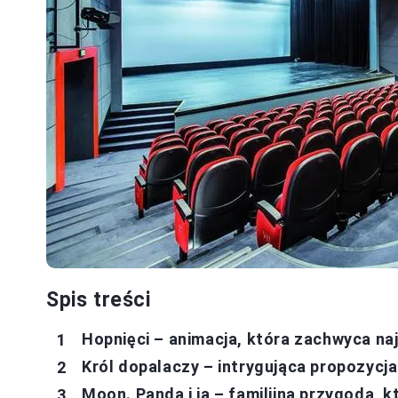
Spis treści
Hopnięci – animacja, która zachwyca n
Król dopalaczy – intrygująca propozycj
Moon. Panda i ja – familijna przygoda, 