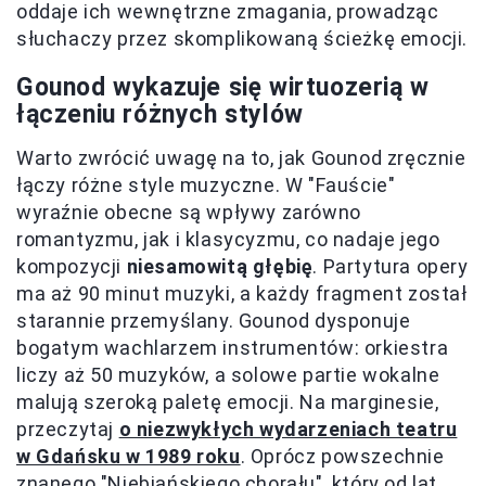
oddaje ich wewnętrzne zmagania, prowadząc
słuchaczy przez skomplikowaną ścieżkę emocji.
Gounod wykazuje się wirtuozerią w
łączeniu różnych stylów
Warto zwrócić uwagę na to, jak Gounod zręcznie
łączy różne style muzyczne. W "Fauście"
wyraźnie obecne są wpływy zarówno
romantyzmu, jak i klasycyzmu, co nadaje jego
kompozycji
niesamowitą głębię
. Partytura opery
ma aż 90 minut muzyki, a każdy fragment został
starannie przemyślany. Gounod dysponuje
bogatym wachlarzem instrumentów: orkiestra
liczy aż 50 muzyków, a solowe partie wokalne
malują szeroką paletę emocji. Na marginesie,
przeczytaj
o niezwykłych wydarzeniach teatru
w Gdańsku w 1989 roku
. Oprócz powszechnie
znanego "Niebiańskiego chorału", który od lat