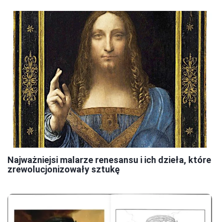
Najważniejsi malarze renesansu i ich dzieła, które
zrewolucjonizowały sztukę