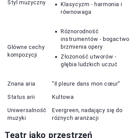
Styl muzyczny
Klasycyzm - harmonia i
równowaga
Różnorodność
instrumentów - bogactwo
brzmienia opery
Główne cechy
kompozycji
Złożoność utworów -
głębia ludzkich uczuć
Znana aria
"Il pleure dans mon cœur"
Status arii
Kultowa
Uniwersalność
Evergreen, nadający się do
muzyki
różnych aranżacji
Teatr jako przestrzeń