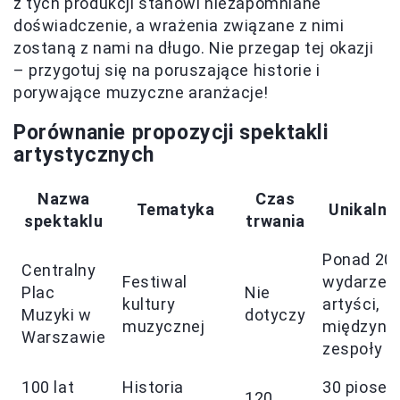
z tych produkcji stanowi niezapomniane
doświadczenie, a wrażenia związane z nimi
zostaną z nami na długo. Nie przegap tej okazji
– przygotuj się na poruszające historie i
porywające muzyczne aranżacje!
Porównanie propozycji spektakli
artystycznych
Nazwa
Czas
Tematyka
Unikalne
spektaklu
trwania
Ponad 20
Centralny
Festiwal
wydarzeń, 
Plac
Nie
kultury
artyści,
Muzyki w
dotyczy
muzycznej
międzyna
Warszawie
zespoły
100 lat
Historia
30 piosen
120