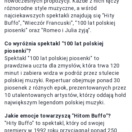
nowoczesnych propozycji. Każde z nich łączy
różnorodne style muzyczne, a wśród
najciekawszych spektakli znajdują się "Hity
Buffo", "Wieczór Francuski", "100 lat polskiej
piosenki" oraz "Romeo i Julia żyją".
Co wyróżnia spektakl "100 lat polskiej
piosenki"?
Spektakl "100 lat polskiej piosenki" to
prawdziwa uczta dla zmysłów, która trwa 120
minut i zabiera widza w podróż przez stulecie
polskiej muzyki. Repertuar obejmuje ponad 30
piosenek z różnych epok, prezentowanych przez
10 utalentowanych artystów, którzy oddają hołd
największym legendom polskiej muzyki.
Jakie emocje towarzyszą "Hitom Buffo"?
"Hity Buffo" to spektakl, który od swojej
premiery w 1992 roku przyciągnął ponad 250