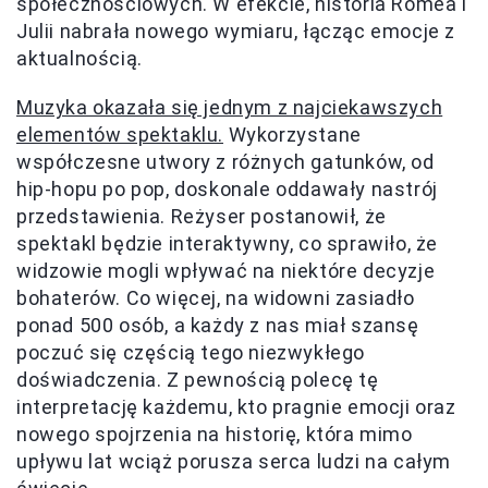
społecznościowych. W efekcie, historia Romea i
Julii nabrała nowego wymiaru, łącząc emocje z
aktualnością.
Muzyka okazała się jednym z najciekawszych
elementów spektaklu.
Wykorzystane
współczesne utwory z różnych gatunków, od
hip-hopu po pop, doskonale oddawały nastrój
przedstawienia. Reżyser postanowił, że
spektakl będzie interaktywny, co sprawiło, że
widzowie mogli wpływać na niektóre decyzje
bohaterów. Co więcej, na widowni zasiadło
ponad 500 osób, a każdy z nas miał szansę
poczuć się częścią tego niezwykłego
doświadczenia. Z pewnością polecę tę
interpretację każdemu, kto pragnie emocji oraz
nowego spojrzenia na historię, która mimo
upływu lat wciąż porusza serca ludzi na całym