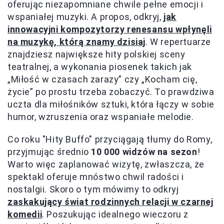
oferując niezapomniane chwile pełne emocji i
wspaniałej muzyki. A propos, odkryj,
jak
innowacyjni kompozytorzy renesansu wpłynęli
na muzykę, którą znamy dzisiaj
. W repertuarze
znajdziesz największe hity polskiej sceny
teatralnej, a wykonania piosenek takich jak
„Miłość w czasach zarazy” czy „Kocham cię,
życie” po prostu trzeba zobaczyć. To prawdziwa
uczta dla miłośników sztuki, która łączy w sobie
humor, wzruszenia oraz wspaniałe melodie.
Co roku "Hity Buffo" przyciągają tłumy do Romy,
przyjmując średnio
10 000 widzów na sezon
!
Warto więc zaplanować wizytę, zwłaszcza, że
spektakl oferuje mnóstwo chwil radości i
nostalgii. Skoro o tym mówimy to odkryj
zaskakujący świat rodzinnych relacji w czarnej
komedii
. Poszukując idealnego wieczoru z