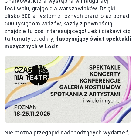
Charkowa, która wystąpiła w inauguracji
festiwalu, grając dla warszawiaków. Dzięki
blisko 500 artystom z różnych branż oraz ponad
500 tysiącom widzów, każdy z pewnością
znajdzie tu coś interesującego! Jeśli ciekawi cię
ta tematyka, odkryj
fascynujący świat spektakli
muzycznych w Łodzi
.
Nie można przegapić nadchodzących wydarzeń,