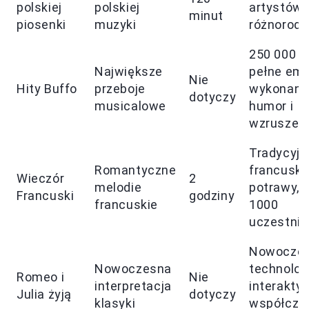
polskiej
polskiej
artystów,
minut
piosenki
muzyki
różnorodn
250 000 w
Największe
pełne emo
Nie
Hity Buffo
przeboje
wykonania
dotyczy
musicalowe
humor i
wzruszen
Tradycyjn
Romantyczne
francuski
Wieczór
2
melodie
potrawy, 
Francuski
godziny
francuskie
1000
uczestni
Nowocze
Nowoczesna
technolog
Romeo i
Nie
interpretacja
interakty
Julia żyją
dotyczy
klasyki
współcze