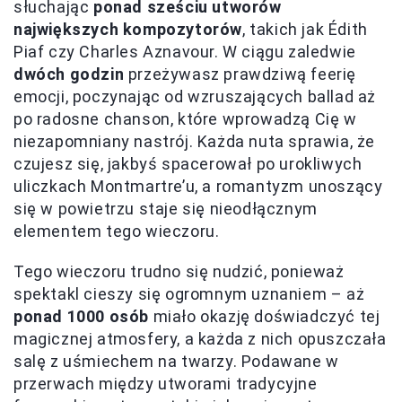
słuchając
ponad sześciu utworów
największych kompozytorów
, takich jak Édith
Piaf czy Charles Aznavour. W ciągu zaledwie
dwóch godzin
przeżywasz prawdziwą feerię
emocji, poczynając od wzruszających ballad aż
po radosne chanson, które wprowadzą Cię w
niezapomniany nastrój. Każda nuta sprawia, że
czujesz się, jakbyś spacerował po urokliwych
uliczkach Montmartre’u, a romantyzm unoszący
się w powietrzu staje się nieodłącznym
elementem tego wieczoru.
Tego wieczoru trudno się nudzić, ponieważ
spektakl cieszy się ogromnym uznaniem – aż
ponad 1000 osób
miało okazję doświadczyć tej
magicznej atmosfery, a każda z nich opuszczała
salę z uśmiechem na twarzy. Podawane w
przerwach między utworami tradycyjne