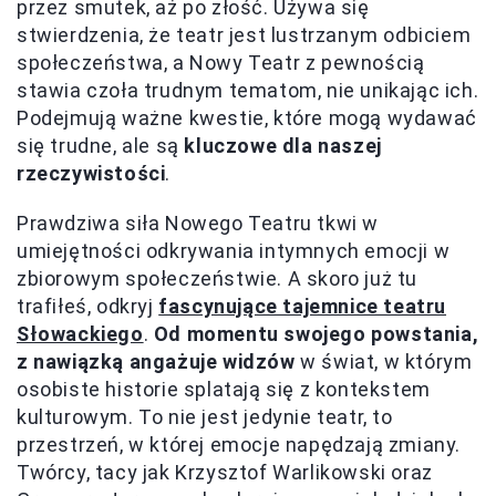
przez smutek, aż po złość. Używa się
stwierdzenia, że teatr jest lustrzanym odbiciem
społeczeństwa, a Nowy Teatr z pewnością
stawia czoła trudnym tematom, nie unikając ich.
Podejmują ważne kwestie, które mogą wydawać
się trudne, ale są
kluczowe dla naszej
rzeczywistości
.
Prawdziwa siła Nowego Teatru tkwi w
umiejętności odkrywania intymnych emocji w
zbiorowym społeczeństwie. A skoro już tu
trafiłeś, odkryj
fascynujące tajemnice teatru
Słowackiego
.
Od momentu swojego powstania,
z nawiązką angażuje widzów
w świat, w którym
osobiste historie splatają się z kontekstem
kulturowym. To nie jest jedynie teatr, to
przestrzeń, w której emocje napędzają zmiany.
Twórcy, tacy jak Krzysztof Warlikowski oraz