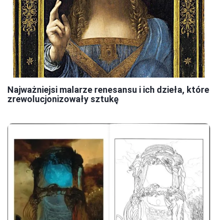
Najważniejsi malarze renesansu i ich dzieła, które
zrewolucjonizowały sztukę