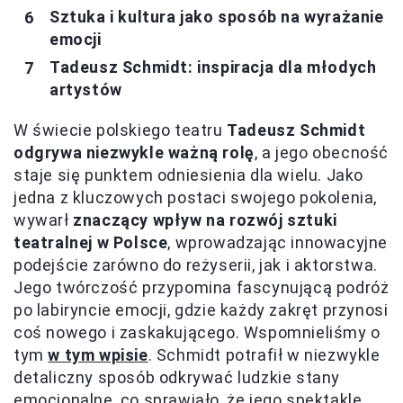
Sztuka i kultura jako sposób na wyrażanie
emocji
Tadeusz Schmidt: inspiracja dla młodych
artystów
W świecie polskiego teatru
Tadeusz Schmidt
odgrywa niezwykle ważną rolę
, a jego obecność
staje się punktem odniesienia dla wielu. Jako
jedna z kluczowych postaci swojego pokolenia,
wywarł
znaczący wpływ na rozwój sztuki
teatralnej w Polsce
, wprowadzając innowacyjne
podejście zarówno do reżyserii, jak i aktorstwa.
Jego twórczość przypomina fascynującą podróż
po labiryncie emocji, gdzie każdy zakręt przynosi
coś nowego i zaskakującego. Wspomnieliśmy o
tym
w tym wpisie
. Schmidt potrafił w niezwykle
detaliczny sposób odkrywać ludzkie stany
emocjonalne, co sprawiało, że jego spektakle