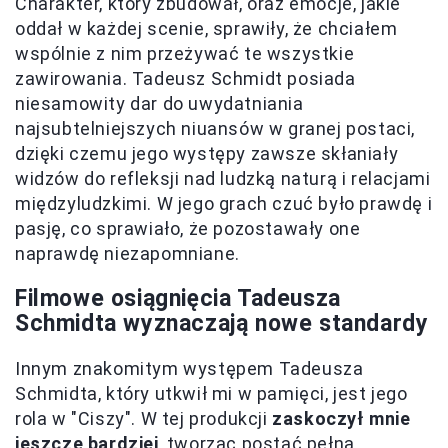
Charakter, który zbudował, oraz emocje, jakie
oddał w każdej scenie, sprawiły, że chciałem
wspólnie z nim przeżywać te wszystkie
zawirowania. Tadeusz Schmidt posiada
niesamowity dar do uwydatniania
najsubtelniejszych niuansów w granej postaci,
dzięki czemu jego występy zawsze skłaniały
widzów do refleksji nad ludzką naturą i relacjami
międzyludzkimi. W jego grach czuć było prawdę i
pasję, co sprawiało, że pozostawały one
naprawdę niezapomniane.
Filmowe osiągnięcia Tadeusza
Schmidta wyznaczają nowe standardy
Innym znakomitym występem Tadeusza
Schmidta, który utkwił mi w pamięci, jest jego
rola w "Ciszy". W tej produkcji
zaskoczył mnie
jeszcze bardziej
, tworząc postać pełną