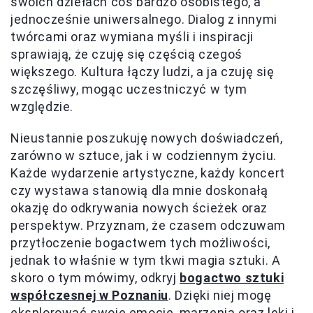
swoich dziełach coś bardzo osobistego, a
jednocześnie uniwersalnego. Dialog z innymi
twórcami oraz wymiana myśli i inspiracji
sprawiają, że czuję się częścią czegoś
większego. Kultura łączy ludzi, a ja czuję się
szczęśliwy, mogąc uczestniczyć w tym
względzie.
Nieustannie poszukuję nowych doświadczeń,
zarówno w sztuce, jak i w codziennym życiu.
Każde wydarzenie artystyczne, każdy koncert
czy wystawa stanowią dla mnie doskonałą
okazję do odkrywania nowych ścieżek oraz
perspektyw. Przyznam, że czasem odczuwam
przytłoczenie bogactwem tych możliwości,
jednak to właśnie w tym tkwi magia sztuki. A
skoro o tym mówimy, odkryj
bogactwo sztuki
współczesnej w Poznaniu
. Dzięki niej mogę
eksplorować swoje emocje, marzenia oraz lęki i