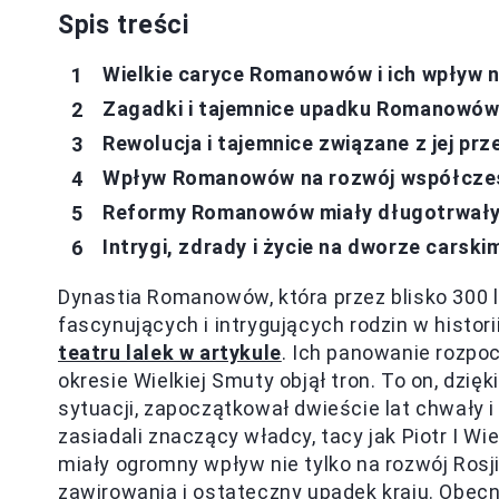
Spis treści
Wielkie caryce Romanowów i ich wpływ n
Zagadki i tajemnice upadku Romanowów -
Rewolucja i tajemnice związane z jej pr
Wpływ Romanowów na rozwój współczes
Reformy Romanowów miały długotrwały
Intrygi, zdrady i życie na dworze cars
Dynastia Romanowów, która przez blisko 300 la
fascynujących i intrygujących rodzin w historii
teatru lalek w artykule
. Ich panowanie rozpo
okresie Wielkiej Smuty objął tron. To on, dzię
sytuacji, zapoczątkował dwieście lat chwały i 
zasiadali znaczący władcy, tacy jak Piotr I Wiel
miały ogromny wpływ nie tylko na rozwój Rosji
zawirowania i ostateczny upadek kraju. Obecn