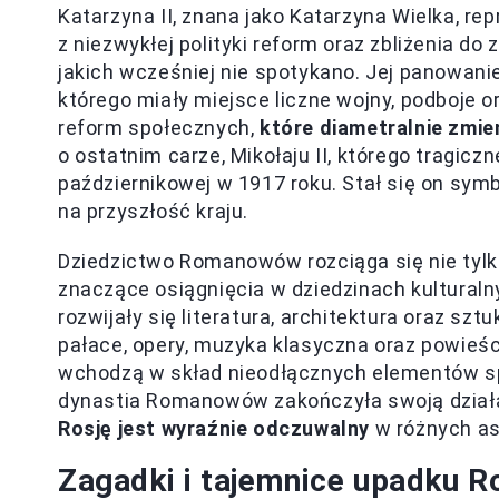
Katarzyna II, znana jako Katarzyna Wielka, r
z niezwykłej polityki reform oraz zbliżenia do
jakich wcześniej nie spotykano. Jej panowanie
którego miały miejsce liczne wojny, podboje o
reform społecznych,
które diametralnie zmie
o ostatnim carze, Mikołaju II, którego tragicz
październikowej w 1917 roku. Stał się on sy
na przyszłość kraju.
Dziedzictwo Romanowów rozciąga się nie tylko
znaczące osiągnięcia w dziedzinach kultural
rozwijały się literatura, architektura oraz szt
pałace, opery, muzyka klasyczna oraz powieści 
wchodzą w skład nieodłącznych elementów spu
dynastia Romanowów zakończyła swoją działa
Rosję jest wyraźnie odczuwalny
w różnych as
Zagadki i tajemnice upadku R