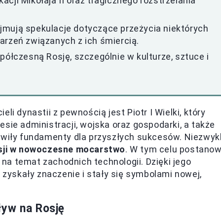
cji Mikołaja II oraz tragicznego rozstrzelania
jmują spekulacje dotyczące przeżycia niektórych
arzeń związanych z ich śmiercią.
czesną Rosję, szczególnie w kulturze, sztuce i
li dynastii z pewnością jest Piotr I Wielki, który
sie administracji, wojska oraz gospodarki, a także
nowiły fundamenty dla przyszłych sukcesów. Niezwyk
Rosji w nowoczesne mocarstwo
. W tym celu postanow
na temat zachodnich technologii. Dzięki jego
, zyskały znaczenie i stały się symbolami nowej,
ływ na Rosję