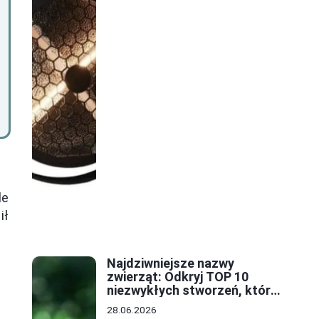
le
ił
Najdziwniejsze nazwy
zwierząt: Odkryj TOP 10
niezwykłych stworzeń, które
zaskoczą każdego
28.06.2026