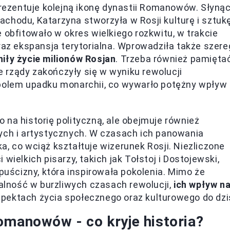
eprezentuje kolejną ikonę dynastii Romanowów. Słyną
 zachodu, Katarzyna stworzyła w Rosji kulturę i sztukę
 obfitowało w okres wielkiego rozkwitu, w trakcie
raz ekspansja terytorialna. Wprowadziła także szere
niły życie milionów Rosjan
. Trzeba również pamięta
ne rządy zakończyły się w wyniku rewolucji
mbolem upadku monarchii, co wywarło potężny wpływ
 na historię polityczną, ale obejmuje również
nych i artystycznych. W czasach ich panowania
uka, co wciąż kształtuje wizerunek Rosji. Niezliczone
wielkich pisarzy, takich jak Tołstoj i Dostojewski,
ścizny, która inspirowała pokolenia. Mimo że
lność w burzliwych czasach rewolucji,
ich wpływ n
pektach życia społecznego oraz kulturowego do dzi
omanowów - co kryje historia?