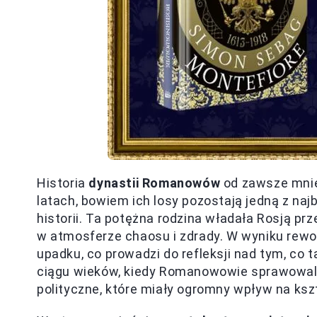
Historia
dynastii Romanowów
od zawsze mnie
latach, bowiem ich losy pozostają jedną z na
historii. Ta potężna rodzina władała Rosją pr
w atmosferze chaosu i zdrady. W wyniku rewol
upadku, co prowadzi do refleksji nad tym, co t
ciągu wieków, kiedy Romanowowie sprawowali
polityczne, które miały ogromny wpływ na ksz