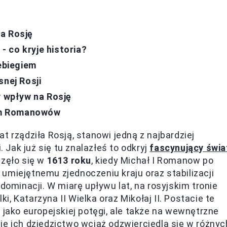
a Rosję
 co kryje historia?
zebiegiem
nej Rosji
 wpływ na Rosję
kim Romanowów
t rządziła Rosją, stanowi jedną z najbardziej
. Jak już się tu znalazłeś to odkryj
fascynujący świa
częło się w
1613 roku
, kiedy Michał I Romanow po
ki umiejętnemu zjednoczeniu kraju oraz stabilizacji
dominacji. W miarę upływu lat, na rosyjskim tronie
ki, Katarzyna II Wielka oraz Mikołaj II. Postacie te
 jako europejskiej potęgi, ale także na wewnętrzne
ie ich dziedzictwo wciąż odzwierciedla się w różnyc