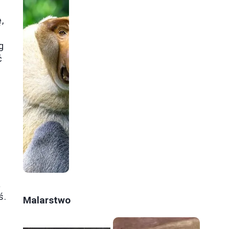
c
,
g
ć
a
ś.
Malarstwo