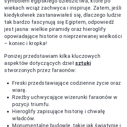
symbolem egipskiego dziedzictwa, które po
wiekach wciąż zachwyca i inspiruje. Zatem, jeśli
kiedykolwiek zastanawiałeś się, dlaczego ludzie
tak bardzo fascynują się Egiptem, odpowiedź
jest jasna: wielkie piramidy oraz hieroglify
opowiadające historie o nieprzerwanej wielkości
– koniec i kropka!
Poniżej przedstawiam kilka kluczowych
aspektów dotyczących dzieł
sztuki
stworzonych przez faraonów:
Freski przedstawiające codzienne życie oraz
wiarę.
Rzeźby uchwycające wizerunki faraonów w
pozycji triumfu.
Hieroglify zapisujące historię i chwałę
władców.
Monumentalne budowle, takie jak świątynie i