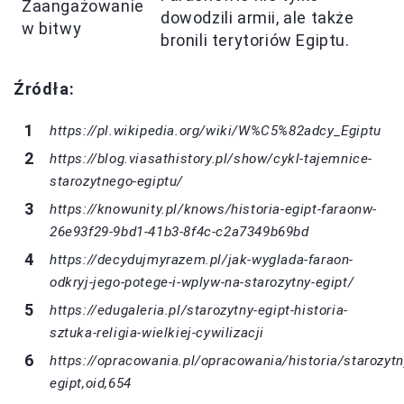
Zaangażowanie
dowodzili armii, ale także
w bitwy
bronili terytoriów Egiptu.
Źródła:
https://pl.wikipedia.org/wiki/W%C5%82adcy_Egiptu
https://blog.viasathistory.pl/show/cykl-tajemnice-
starozytnego-egiptu/
https://knowunity.pl/knows/historia-egipt-faraonw-
26e93f29-9bd1-41b3-8f4c-c2a7349b69bd
https://decydujmyrazem.pl/jak-wyglada-faraon-
odkryj-jego-potege-i-wplyw-na-starozytny-egipt/
https://edugaleria.pl/starozytny-egipt-historia-
sztuka-religia-wielkiej-cywilizacji
https://opracowania.pl/opracowania/historia/starozytn
egipt,oid,654