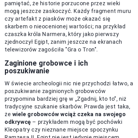
pamiętać, że historie porzucone przez wieki
mogą jeszcze zaskoczyć. Każdy fragment muru
czy artefakt z piasków może okazać się
skarbem o nieocenionej wartości; na przykład
czaszka króla Narmera, który jako pierwszy
zjednoczył Egipt, zanim jeszcze na ekranach
telewizorów zagościła "Gra o Tron".
Zaginione grobowce i ich
poszukiwanie
W świecie archeologii nic nie przychodzi łatwo, a
poszukiwanie zaginionych grobowców
przypomina bardziej grę w „Zgadnij, kto to”, niż
tradycyjne szukanie skarbów. Prawda jest taka,
że
wiele grobowców wciąż czeka na swojego
odkrywcę
– przykładem mogą być pochówki
Kleopatry czy nieznane miejsce spoczynku
Ramzesa II. Egipt nie jest jedynie miejscem