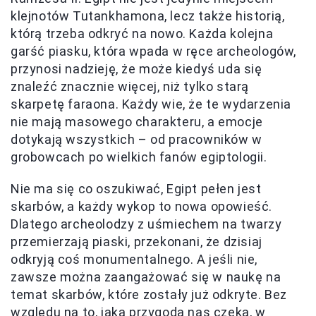
klejnotów Tutankhamona, lecz także historią,
którą trzeba odkryć na nowo. Każda kolejna
garść piasku, która wpada w ręce archeologów,
przynosi nadzieję, że może kiedyś uda się
znaleźć znacznie więcej, niż tylko starą
skarpetę faraona. Każdy wie, że te wydarzenia
nie mają masowego charakteru, a emocje
dotykają wszystkich – od pracowników w
grobowcach po wielkich fanów egiptologii.
Nie ma się co oszukiwać, Egipt pełen jest
skarbów, a każdy wykop to nowa opowieść.
Dlatego archeolodzy z uśmiechem na twarzy
przemierzają piaski, przekonani, że dzisiaj
odkryją coś monumentalnego. A jeśli nie,
zawsze można zaangażować się w naukę na
temat skarbów, które zostały już odkryte. Bez
względu na to, jaka przygoda nas czeka, w