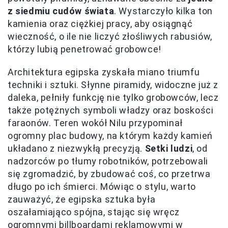
z siedmiu cudów świata
. Wystarczyło kilka ton
kamienia oraz ciężkiej pracy, aby osiągnąć
wieczność, o ile nie liczyć złośliwych rabusiów,
którzy lubią penetrować grobowce!
Architektura egipska zyskała miano triumfu
techniki i sztuki. Słynne piramidy, widoczne już z
daleka, pełniły funkcję nie tylko grobowców, lecz
także potężnych symboli władzy oraz boskości
faraonów. Teren wokół Nilu przypominał
ogromny plac budowy, na którym każdy kamień
układano z niezwykłą precyzją.
Setki ludzi
, od
nadzorców po tłumy robotników, potrzebowali
się zgromadzić, by zbudować coś, co przetrwa
długo po ich śmierci. Mówiąc o stylu, warto
zauważyć, że egipska sztuka była
oszałamiająco spójna, stając się wręcz
ogromnymi billboardami reklamowymi w