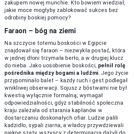
zakupem nowej munchie. Kto bowiem wiedział,
jakie moce mogłyby zablokować sukces bez
odrobiny boskiej pomocy?
Faraon – bóg na ziemi
Na szczycie totemu boskości w Egipcie
znajdował się faraon – niezwykła postać, która
w jednej dłoni trzymała berło, a w drugiej klucz
do nieba. Jako uosobienie boskości,
pełnił rolę
pośrednika między bogami a ludźmi
. Jego życie
przypominało balet – każdy ruch i gest podlegał
wnikliwej obserwacji. Sojusz z bóstwami nie był
kwestią wyłącznie formalną; wymagał
odpowiedzialności, gdyż stabilność społeczna
kraju zależała od starania kapłanów w
dostarczaniu doskonałych ofiar. Ludzie palili
kadzidło, sypali ziarna, a władcy przywdziewali
piękne szaty, wszyscy z determinacją dążyli do