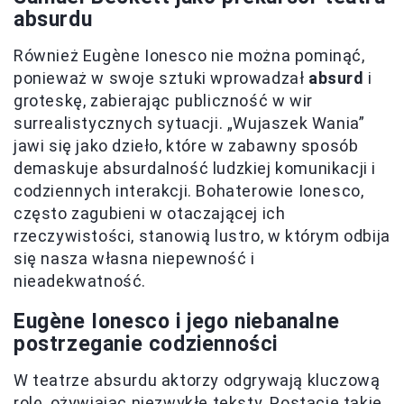
absurdu
Również Eugène Ionesco nie można pominąć,
ponieważ w swoje sztuki wprowadzał
absurd
i
groteskę, zabierając publiczność w wir
surrealistycznych sytuacji. „Wujaszek Wania”
jawi się jako dzieło, które w zabawny sposób
demaskuje absurdalność ludzkiej komunikacji i
codziennych interakcji. Bohaterowie Ionesco,
często zagubieni w otaczającej ich
rzeczywistości, stanowią lustro, w którym odbija
się nasza własna niepewność i
nieadekwatność.
Eugène Ionesco i jego niebanalne
postrzeganie codzienności
W teatrze absurdu aktorzy odgrywają kluczową
rolę, ożywiając niezwykłe teksty. Postacie takie