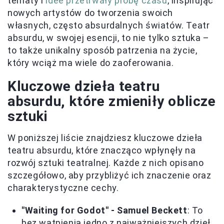
tematy i
idee przetrwały próbę czasu
, inspirując
nowych artystów do tworzenia swoich
własnych, często absurdalnych światów. Teatr
absurdu, w swojej esencji, to nie tylko sztuka –
to także unikalny sposób patrzenia na życie,
który wciąż ma wiele do zaoferowania.
Kluczowe dzieła teatru
absurdu, które zmieniły oblicze
sztuki
W poniższej liście znajdziesz kluczowe dzieła
teatru absurdu, które znacząco wpłynęły na
rozwój sztuki teatralnej. Każde z nich opisano
szczegółowo, aby przybliżyć ich znaczenie oraz
charakterystyczne cechy.
"Waiting for Godot" - Samuel Beckett
: To
bez wątpienia jedno z najważniejszych dzieł