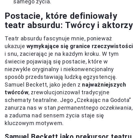
samego życia.
Postacie, które definiowały
teatr absurdu: Twórcy i aktorzy
Teatr absurdu fascynuje mnie, ponieważ
ukazuje
wymykające się granice rzeczywistości
i snu, zacierając je na każdym kroku. W tym
świecie pojawiają się postacie, które w
niezwykle oryginalny i niekonwencjonalny
sposób przedstawiają ludzką egzystencję.
Samuel Beckett, jako jeden z
najważniejszych
twórców
, zrewolucjonizował tradycyjne
schematy teatralne. Jego „Czekając na Godota”
zanurza nas w stan
permanentnego oczekiwania
,
a zaduma nad sensem życia staje się
kluczowym motywem.
Samuel Beckett jako prekursor teatru