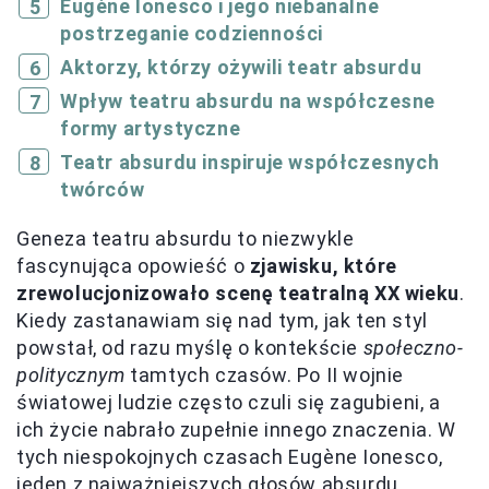
Eugène Ionesco i jego niebanalne
postrzeganie codzienności
Aktorzy, którzy ożywili teatr absurdu
Wpływ teatru absurdu na współczesne
formy artystyczne
Teatr absurdu inspiruje współczesnych
twórców
Geneza teatru absurdu to niezwykle
fascynująca opowieść o
zjawisku, które
zrewolucjonizowało scenę teatralną XX wieku
.
Kiedy zastanawiam się nad tym, jak ten styl
powstał, od razu myślę o kontekście
społeczno-
politycznym
tamtych czasów. Po II wojnie
światowej ludzie często czuli się zagubieni, a
ich życie nabrało zupełnie innego znaczenia. W
tych niespokojnych czasach Eugène Ionesco,
jeden z najważniejszych głosów absurdu,