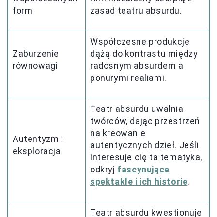
form
zasad teatru absurdu.
Współczesne produkcje
Zaburzenie
dążą do kontrastu między
równowagi
radosnym absurdem a
ponurymi realiami.
Teatr absurdu uwalnia
twórców, dając przestrzeń
na kreowanie
Autentyzm i
autentycznych dzieł. Jeśli
eksploracja
interesuje cię ta tematyka,
odkryj
fascynujące
spektakle i ich historie
.
Teatr absurdu kwestionuje