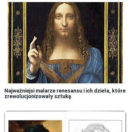
Najważniejsi malarze renesansu i ich dzieła, które
zrewolucjonizowały sztukę