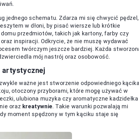
kiwań.
ug jednego schematu. Zdarza mi się chwycić pędzel,
eszytem w dłoni, by pisać wiersze lub krótkie
omu przedmiotów, takich jak kartony, farby czy
i oraz inspiracji. Odkrycie, że nie muszę wydawać
procesem twórczym jeszcze bardziej. Każda stworzon
odzwierciedla mój nastrój oraz osobowość.
 artystycznej
ezwykle ważne jest stworzenie odpowiedniego kącika
oju, otoczony przyborami, które mogę używać w
ieczki, ulubiona muzyka czy aromatyczne kadzidełka
nie oraz
kreatywnie
. Takie warunki pozwalają mi
żdy moment spędzony w tym kąciku staje się