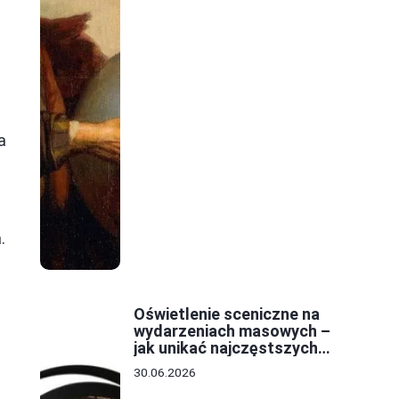
a
.
Oświetlenie sceniczne na
wydarzeniach masowych –
jak unikać najczęstszych
błędów w projekcie?
30.06.2026