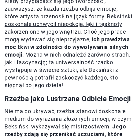
Kiedy przyglądasz się jego twórczości,
zauważysz, że każda rzeźba odbija emocje,
które artysta przenosił na język formy. Beksiński
doskonale uchwycił niepokoje, lęki i tęsknoty
zakorzenione w jego wnętrzu
. Choć jego prace
mogą wydawać się nieprzyjazne,
ich prawdziwa
moc tkwi w zdolności do wywoływania silnych
emocji.
Można w nich odnaleźć zarówno strach,
jak i fascynację; ta uniwersalność rzadko
występuje w świecie sztuki, ale Beksiński z
pewnością potrafił zaskoczyć każdego, kto
sięgnął po jego dzieła!
Rzeźba jako Lustrzane Odbicie Emocji
Nie ma co ukrywać, rzeźba stanowi doskonałe
medium do wyrażania złożonych emocji, w czym
Beksiński wykazywał się mistrzostwem.
Jego
rzeźby zdają się przenikać uczuciami, które