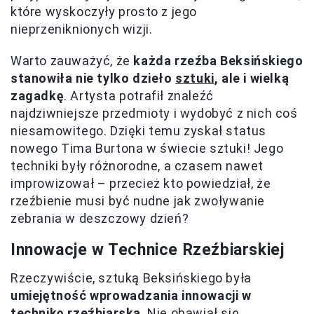
które wyskoczyły prosto z jego
nieprzeniknionych wizji.
Warto zauważyć, że
każda rzeźba Beksińskiego
stanowiła nie tylko dzieło
sztuki
, ale i wielką
zagadkę
. Artysta potrafił znaleźć
najdziwniejsze przedmioty i wydobyć z nich coś
niesamowitego. Dzięki temu zyskał status
nowego Tima Burtona w świecie sztuki! Jego
techniki były różnorodne, a czasem nawet
improwizował – przecież kto powiedział, że
rzeźbienie musi być nudne jak zwoływanie
zebrania w deszczowy dzień?
Innowacje w Technice Rzeźbiarskiej
Rzeczywiście, sztuką Beksińskiego była
umiejętność wprowadzania innowacji w
technikę rzeźbiarską
. Nie obawiał się