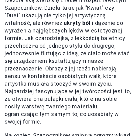
rzeźbiarską stało się znakiem rozpoznawczym
Szapocznikow. Dzieła takie jak "Kwiat" czy
"Duet" ukazują nie tylko jej artystyczną
witalność, ale również
ukryty ból
i dążenie do
wyrażenia najgłębszych lęków w estetycznej
formie. Jak czarodziejka, z lekkością baletnicy
przechodziła od jednego stylu do drugiego,
jednocześnie flirtując z ideą, że ciało może stać
się urządzeniem kształtującym nasze
przeznaczenie. Obrazy z jej rzeźb nabierają
sensu w kontekście osobistych walk, które
artystka musiała stoczyć w swoim życiu.
Najbardziej fascynujące w jej twórczości jest to,
że otwiera ona pułapki ciała, które na sobie
nosiły warstwę twardego materiału,
ograniczając tym samym to, co uosabiały w
swojej formie.
Na koniec, Szapocznikow wniosła ogromy wkład