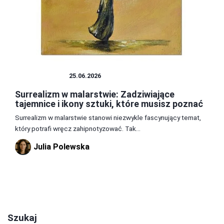
MALARSTWO
25.06.2026
Surrealizm w malarstwie: Zadziwiające
tajemnice i ikony sztuki, które musisz poznać
Surrealizm w malarstwie stanowi niezwykle fascynujący temat,
który potrafi wręcz zahipnotyzować. Tak...
Julia Polewska
1
2
3
Szukaj